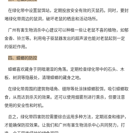
在绿化带中设置鼠饵站，定期投放安全有效的灭鼠药。同时，要封
堵绿化带周边的鼠洞，破坏老鼠的栖息和活动场所。
广州有害生物消杀中心建议可以种植一些让老鼠不喜的植物，如郁
金香、铃兰等。利用电子驱鼠器发出的超声波也能对老鼠起到一定
的驱赶作用。
四、蟑螂的防控
蟑螂喜欢藏身于阴暗潮湿的角落。定期检查绿化带中的石头、木
板、树洞等隐蔽处，
清理蟑螂
的藏身之地。
在绿化带周围的建筑物墙角、缝隙等处涂抹蟑螂胶饵，吸引蟑螂取
食，从而达到杀灭的效果。还可以使用烟雾剂进行熏杀，但要注意
使用的安全性和时机。
总之，绿化带四害防控需要综合运用
多种方法
，定期巡查和维护，
才能确保防控效果。让我们和广州有害生物消杀中心共同努力，打