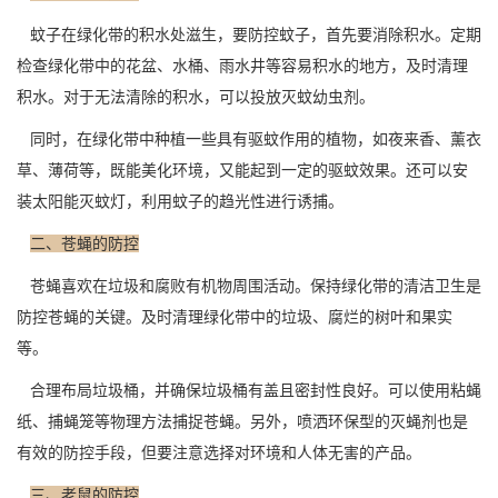
蚊子在绿化带的积水处滋生，要防控蚊子，首先要消除积水。定期
检查绿化带中的花盆、水桶、雨水井等容易积水的地方，及时
清理
积水
。对于无法清除的积水，可以投放灭蚊幼虫剂。
同时，在绿化带中种植一些具有驱蚊作用的植物，如夜来香、薰衣
草、薄荷等，既能美化环境，又能起到一定的驱蚊效果。还可以安
装太阳能灭蚊灯，利用蚊子的趋光性进行诱捕。
二、苍蝇的防控
苍蝇喜欢在垃圾和腐败有机物周围活动。保持绿化带的清洁卫生是
防控苍蝇
的关键。及时清理绿化带中的垃圾、腐烂的树叶和果实
等。
合理布局垃圾桶，并确保垃圾桶有盖且密封性良好。可以使用粘蝇
纸、捕蝇笼等物理方法捕捉苍蝇。另外，喷洒环保型的灭蝇剂也是
有效的防控手段，但要注意选择对环境和人体无害的产品。
三、老鼠的防控