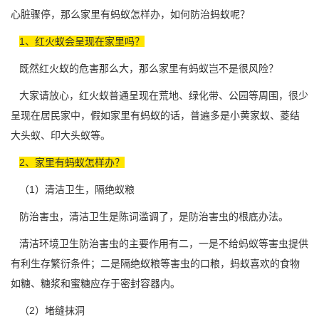
心脏骤停，那么家里有蚂蚁怎样办，如何防治蚂蚁呢？
1、红火蚁会呈现在家里吗？
既然红火蚁的危害那么大，那么家里有蚂蚁岂不是很风险？
大家请放心，红火蚁普通呈现在荒地、绿化带、公园等周围，很少
呈现在居民家中，假如家里有蚂蚁的话，普遍多是小黄家蚁、菱结
大头蚁、印大头蚁等。
2、家里有蚂蚁怎样办？
（1）清洁卫生，隔绝蚁粮
防治害虫，清洁卫生是陈词滥调了，是
防治害虫
的根底办法。
清洁环境卫生防治害虫的主要作用有二，一是不给蚂蚁等害虫提供
有利生存繁衍条件；二是隔绝蚁粮等害虫的口粮，蚂蚁喜欢的食物
如糖、糖浆和蜜糖应存于密封容器内。
（2）堵缝抹洞