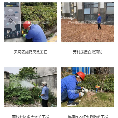
天河区施药灭鼠工程
芳村房屋白蚁预防
南沙社区消灭蚊子工程
黄埔园区红火蚁防治工程