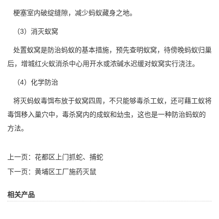
梗塞室内破绽缝隙，减少蚂蚁藏身之地。
（3）消灭蚁窝
处置蚁窝是防治蚂蚁的基本措施，预先查明蚁窝，待傍晚蚂蚁
归巢
后，增城红火蚁消杀中心用开水或浓碱水迟缓对蚁窝实行浇注。
（4）化学防治
将灭蚂蚁毒饵布放于蚁窝四周，不只能够毒杀工蚁，还可藉工蚁将
毒饵移入巢穴中，毒杀窝内的成蚁和幼虫，这也是一种防治蚂蚁的
方法。
上一页：
花都区上门抓蛇、捕蛇
下一页：
黄埔区工厂施药灭鼠
相关产品