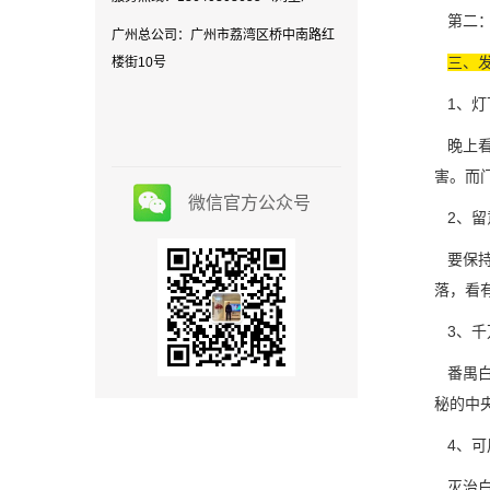
第二：
广州总公司：广州市荔湾区桥中南路红
三、
楼街10号
1、灯
晚上看
害。而
微信官方公众号
2、留
要保持
落，看
3、千
番禺白
秘的中
4、可
灭治白