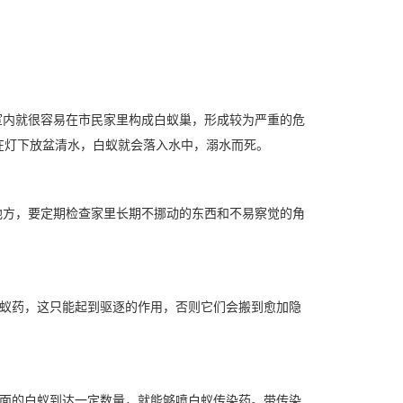
内就很容易在市民家里构成白蚁巢，形成较为严重的危
在灯下放盆清水，白蚁就会落入水中，溺水而死。
地方，要定期检查家里长期不挪动的东西和不易察觉的角
灭蚁药，这只能起到驱逐的作用，否则它们会搬到愈加隐
里面的白蚁到达一定数量，就能够喷白蚁传染药。带传染