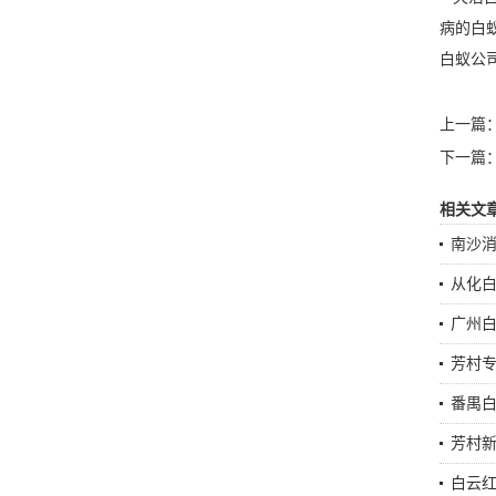
病的白
白蚁公
上一篇
下一篇
相关文
南沙
从化
广州
芳村
番禺
芳村
白云