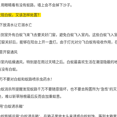
用眼睛看有没有蚁路，墙上会不会掉下沙子。
发现白蚁，又该怎样处置？
下放清水让它溺水亡
到室外有白蚁飞来飞去要关好门窗，避免白蚁飞入室内。这些白蚁飞入室
门窗关好后，能够在阳台上开一盏灯。由于灯光对分飞白蚁有吸收作用，
意开窗通风
室内枯燥通风，特别是在雨过天晴之后。白蚁最喜欢生活在
潮湿隐蔽
的
有没有白蚁。
万不要对白蚁和蚁路喷杀虫药水！
蚁消杀所提醒发现蚁路千万不要随意毁坏，也不要去购置所为“急性”的
央，难以斩草除根最后反而会加重蚁患。
用“白蚁诱杀箱”
蚁能够运用“白蚁诱杀箱”，在箱子里放木头来诱惑白蚁蛀蚀。等到木箱