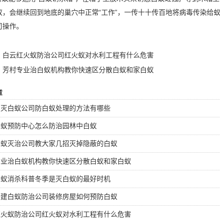
蚁，会继续回到地底的
巢穴中
正常“工作”，一传十十传百地将病毒传染给
司操作。
：
白云红火蚁防治公司红火蚁对水利工程有什么危害
：
芳村专业治白蚁机构教你快速区分散白蚁和家白蚁
章
消灭白蚁公司防白蚁处理的方法有哪些
白蚁预防中心怎么防治园林中白蚁
白蚁灭治公司教大家几招灭掉隐蔽的白蚁
专业治白蚁机构教你快速区分散白蚁和家白蚁
白蚁消杀科普冬季是灭白蚁的最好时机
新建白蚁防治公司装修房屋如何预防白蚁
红火蚁防治公司红火蚁对水利工程有什么危害