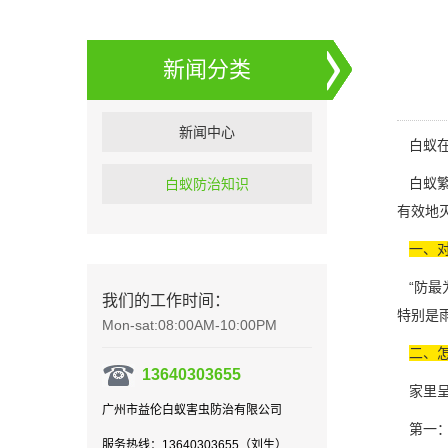
新闻分类
新闻中心
白蚁在
白蚁繁
白蚁防治知识
有效地
一、
“防最
我们的工作时间：
特别是
Mon-sat:08:00AM-10:00PM
二、
13640303655
家里呈
广州市益伦白蚁害虫防治有限公司
第一：
服务热线：13640303655（刘生）