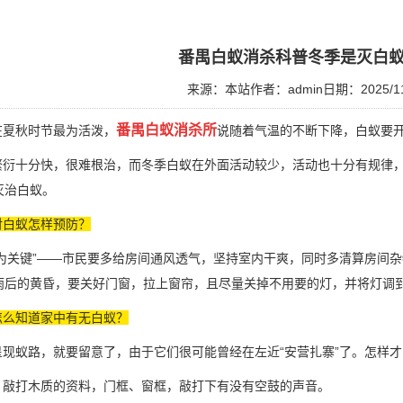
番禺白蚁消杀科普冬季是灭白
来源：本站
作者：admin
日期：2025/11
番禺白蚁消杀所
夏秋时节最为活泼，
说随着气温的不断下降，白蚁要开
衍十分快，很难根治，而冬季白蚁在外面活动较少，活动也十分有规律，
灭治白蚁。
对白蚁怎样预防？
为关键”——市民要多给房间通风透气，坚持室内干爽，同时多清算房间杂
雨后的黄昏，要关好门窗，拉上窗帘，且尽量关掉不用要的灯，并将灯调
怎么知道家中有无白蚁？
现蚁路，就要留意了，由于它们很可能曾经在左近“安营扎寨”了。怎样
敲打木质的资料，门框、窗框，敲打下有没有空鼓的声音。