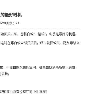
蚁的最好时机
/28
浏览：
21
始回巢过冬，想将白蚁“一锅端”，冬季是最好的机遇。
这时在等白蚁全部归巢后，经过发掘蚁巢、药剂毒杀来
物，不给
白蚁筑巢
的空间。番禺白蚁消杀所提示黄昏，
到最暗。
才能知道白蚁有没有在家中扎根呢？